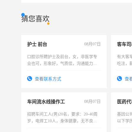
猜您喜欢
护士 前台
08月07日
客车司
口腔诊所聘护士及前台，女，非医学专
有大客
业也可，形象好，气质佳，沟通能力
吃注，
强。面试，周日休息。
查看联系方式
查
车间流水线操作工
08月07日
医药代
招聘车间工人(男)20名，要求：20-40周
基因公
岁，电焊工10人，身体健康，无不良嗜
以下学历
好。薪资：4500-7000元，标准八人间住
可，需