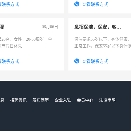
有医学资质的优先，底薪+绩效，
看联系方式
查看联系方式
。
服
08月06日
急招保洁，保安，客服，工程
20名，女性，20-30周岁，单
保洁要求55岁以下，身体健康
家节假日休息
正常工作，保安55岁以下身体
责任心形象端庄，遵纪守法，
录，客服要求45岁以下高中以
看联系方式
查看联系方式
懂电脑工作认真，性格开朗有
能力，工程，懂水电维修。
信息
招聘资讯
发布简历
企业入驻
会员中心
法律申明
们