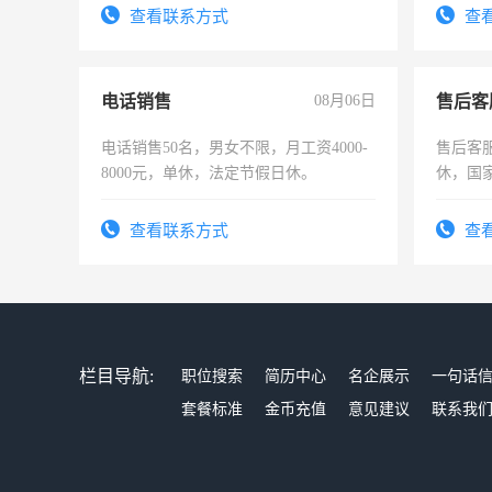
宿，免费发放劳保用品，两班倒，每月
表或者
查看联系方式
查
25号准时发放工资，工作时间10小时
交五险
电话销售
08月06日
售后客
电话销售50名，男女不限，月工资4000-
售后客服
8000元，单休，法定节假日休。
休，国
查看联系方式
查
栏目导航:
职位搜索
简历中心
名企展示
一句话
套餐标准
金币充值
意见建议
联系我