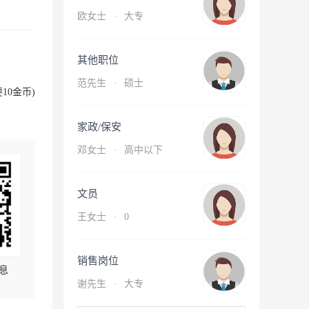
欧女士
·
大专
其他职位
范先生
·
硕士
10金币)
家政/保安
邓女士
·
高中以下
文员
王女士
·
0
销售岗位
息
谢先生
·
大专