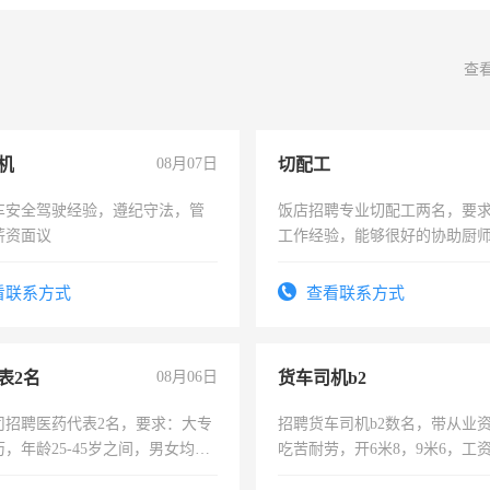
查
机
08月07日
切配工
车安全驾驶经验，遵纪守法，管
饭店招聘专业切配工两名，要
薪资面议
工作经验，能够很好的协助厨
作。包吃住，每月有公休，工资35
4500。
看联系方式
查看联系方式
表2名
08月06日
货车司机b2
司招聘医药代表2名，要求：大专
招聘货车司机b2数名，带从业
，年龄25-45岁之间，男女均
吃苦耐劳，开6米8，9米6，工
要具有营销经验，从事过医药代