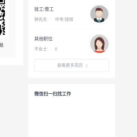
技工/普工
钟先生
·
中专/技校
其他职位
息
不女士
·
0
查看更多简历
微信扫一扫找工作