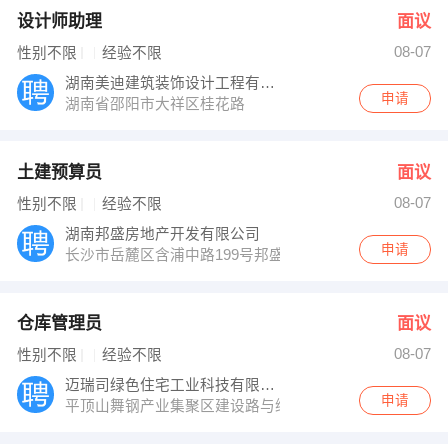
设计师助理
面议
08-07
性别不限
经验不限
湖南美迪建筑装饰设计工程有限公司邵阳分公
申请
湖南省邵阳市大祥区桂花路
土建预算员
面议
08-07
性别不限
经验不限
湖南邦盛房地产开发有限公司
申请
长沙市岳麓区含浦中路199号邦盛水岸御园营销中心
仓库管理员
面议
08-07
性别不限
经验不限
迈瑞司绿色住宅工业科技有限公司
申请
平顶山舞钢产业集聚区建设路与纬五路交叉口