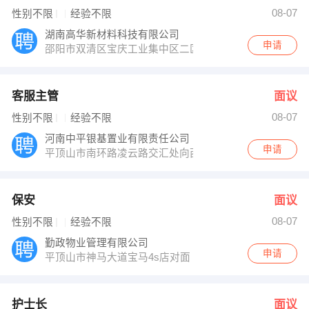
林志锋 发布 [护士长 ] 招聘信息
08-07
性别不限
经验不限
人事部 发布 [水电工 ] 招聘信息
【郑州凯文传媒有限公司 】 强势入驻
湖南高华新材料科技有限公司
申请
邵阳市双清区宝庆工业集中区二区四栋厂房
客服主管
面议
08-07
性别不限
经验不限
河南中平银基置业有限责任公司
申请
平顶山市南环路凌云路交汇处向西中平银基办公区
保安
面议
08-07
性别不限
经验不限
勤政物业管理有限公司
申请
平顶山市神马大道宝马4s店对面
护士长
面议